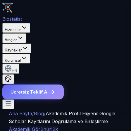
Bio
statist
Hizmetler
Araçlar
Kaynaklar
Kurumsal
EN
Ücretsiz Teklif Al
Ana Sayfa
/
Blog
/
Akademik Profil Hijyeni: Google
Scholar Kayıtlarını Doğrulama ve Birleştirme
Akademik Görünürlük