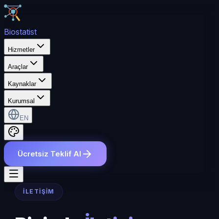
Bio
statist
Hizmetler
Araçlar
Kaynaklar
Kurumsal
EN
Ücretsiz Teklif Al
İLETIŞIM