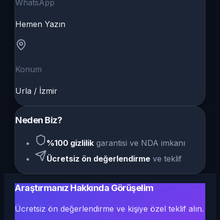
WhatsApp
Hemen Yazın
Konum
Urla / İzmir
Neden Biz?
%100 gizlilik
garantisi ve NDA imkanı
Ücretsiz ön değerlendirme
ve teklif
Araştırmanız Hakkında Görüşelim
Ücretsiz ön değerlendirme ve kişiye özel teklif alın.