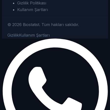
Gizlilik Politikası
Kullanım Şartları
©
2026
Biostatist.
Tüm hakları saklıdır.
Gizlilik
Kullanım Şartları