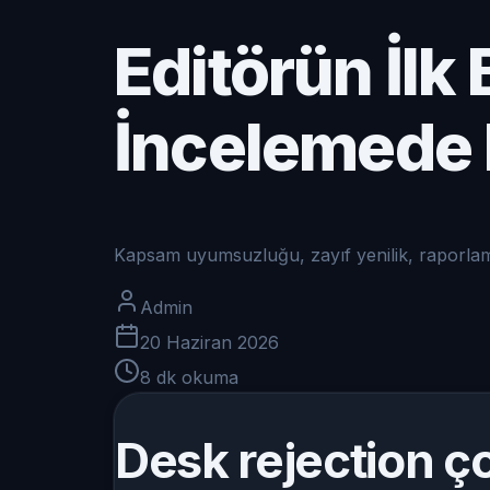
Editörün İlk
İncelemede 
Kapsam uyumsuzluğu, zayıf yenilik, raporlama 
Admin
20 Haziran 2026
8
dk okuma
Desk rejection ç