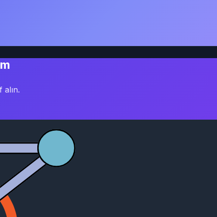
im
 alın.