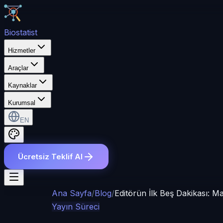
Bio
statist
Hizmetler
Araçlar
Kaynaklar
Kurumsal
EN
Ücretsiz Teklif Al
Ana Sayfa
/
Blog
/
Editörün İlk Beş Dakikası: 
Yayın Süreci