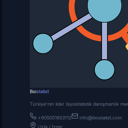
Bio
statist
Türkiye'nin lider biyoistatistik danışmanlık m
+905051853112
info@biostatist.com
Urla / İzmir