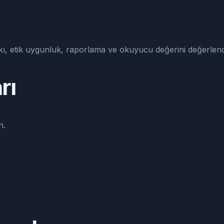
tkı, etik uygunluk, raporlama ve okuyucu değerini değerlendi
rı
n.