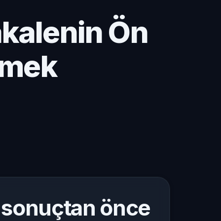
akalenin Ön
emek
l sonuçtan önce