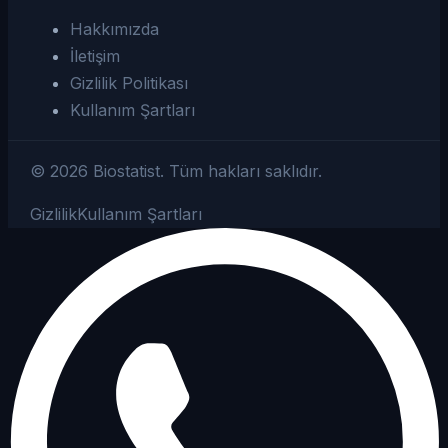
Hakkımızda
İletişim
Gizlilik Politikası
Kullanım Şartları
©
2026
Biostatist.
Tüm hakları saklıdır.
Gizlilik
Kullanım Şartları