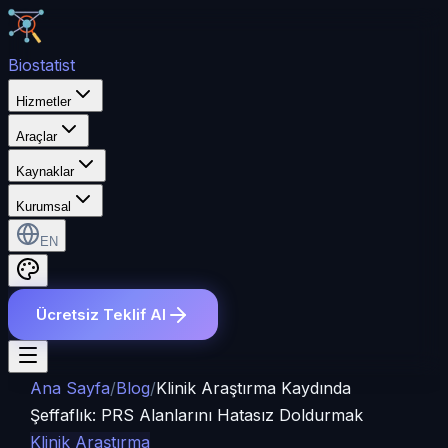
Bio
statist
Hizmetler
Araçlar
Kaynaklar
Kurumsal
EN
Ücretsiz Teklif Al
Ana Sayfa
/
Blog
/
Klinik Araştırma Kaydında
Şeffaflık: PRS Alanlarını Hatasız Doldurmak
Klinik Araştırma