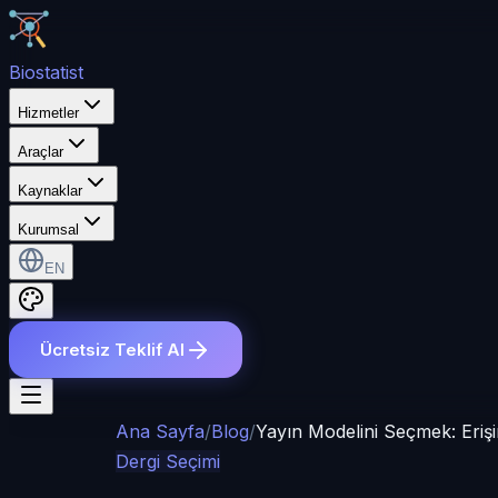
Bio
statist
Hizmetler
Araçlar
Kaynaklar
Kurumsal
EN
Ücretsiz Teklif Al
Ana Sayfa
/
Blog
/
Yayın Modelini Seçmek: Erişi
Dergi Seçimi