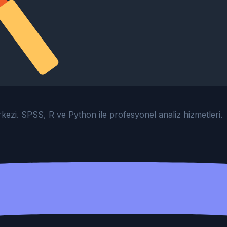
erkezi. SPSS, R ve Python ile profesyonel analiz hizmetleri.