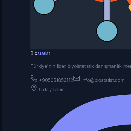
Bio
statist
Türkiye'nin lider biyoistatistik danışmanlık m
+905051853112
info@biostatist.com
Urla / İzmir