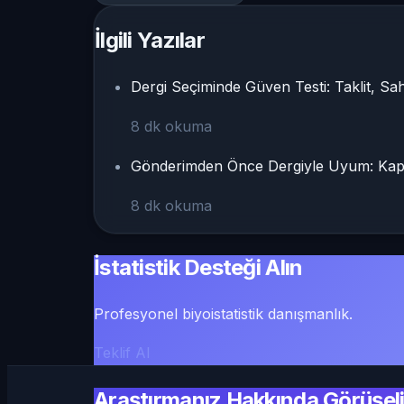
İlgili Yazılar
Dergi Seçiminde Güven Testi: Taklit, Saht
8
dk okuma
Gönderimden Önce Dergiyle Uyum: Kaps
8
dk okuma
İstatistik Desteği Alın
Profesyonel biyoistatistik danışmanlık.
Teklif Al
Araştırmanız Hakkında Görüşel