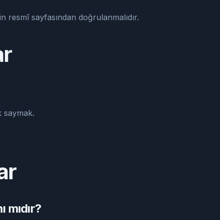
nin resmî sayfasından doğrulanmalıdır.
ar
k saymak.
ar
ı mıdır?