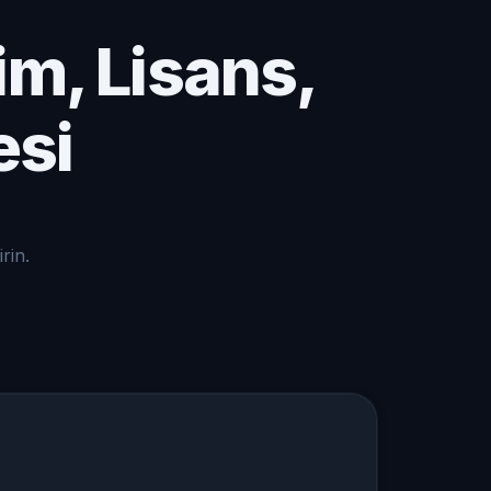
im, Lisans,
esi
rin.