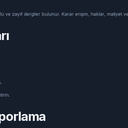
 ve zayıf dergiler bulunur. Karar erişim, haklar, maliyet v
rı
.
irin.
porlama