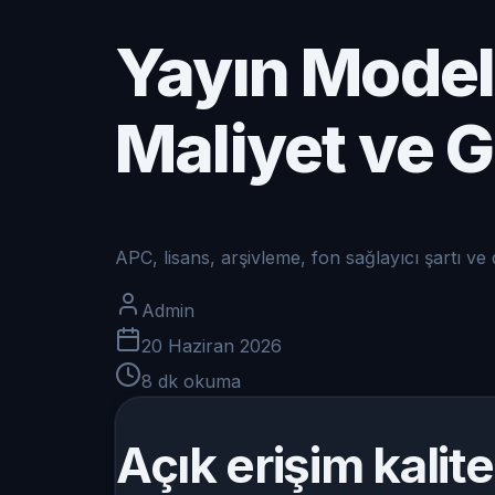
Yayın Modeli
Maliyet ve G
APC, lisans, arşivleme, fon sağlayıcı şartı ve 
Admin
20 Haziran 2026
8
dk okuma
Açık erişim kalite