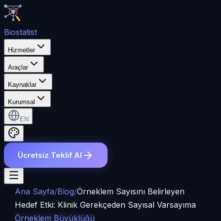
Bio
statist
Hizmetler
Araçlar
Kaynaklar
Kurumsal
EN
Ücretsiz Teklif Al
Ana Sayfa
/
Blog
/
Örneklem Sayısını Belirleyen
Hedef Etki: Klinik Gerekçeden Sayısal Varsayıma
Örneklem Büyüklüğü